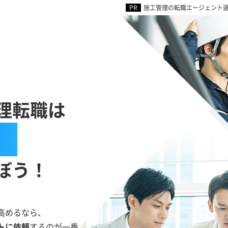
施工管理の転職エージェント選
理転職は
」
ぼう！
高めるなら、
トに依頼
するのが一番。