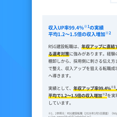
※1
収入UP率99.4％
の実績
※2
平均1.2～1.5倍の収入増加
RSG建設転職は、
年収アップに直結
る選考対策
に強みがあります。経験
棚卸しから、採用側に刺さる伝え方
で整え、収入アップを狙える転職成
へ導きます。
※1
実績として、
年収アップ率99.4%
※2
平均で1.2〜1.5倍の収入増加
を実
しています。
※1、2参照元：RSG建設転職（2026年3月5日調査）（htt
s://xn--gmqq38ad1f12g8nk0ol.jp/）