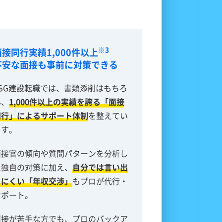
※3
面接同行実績1,000件以上
不安な面接も事前に対策できる
RSG建設転職では、書類添削はもちろ
ん、
1,000件以上の実績を誇る「面接
同行」によるサポート体制
を整えてい
ます。
面接官の傾向や質問パターンを分析し
た独自の対策に加え、
自分では言い出
しにくい「年収交渉」
もプロが代行・
サポート。
面接が苦手な方でも、プロのバックア