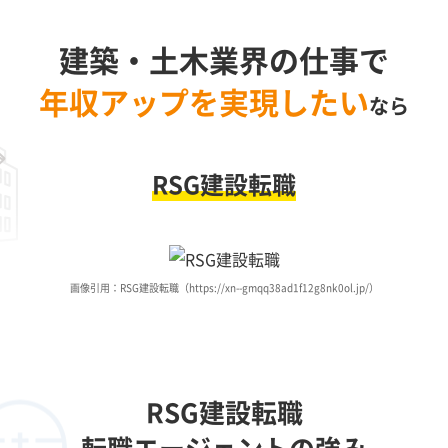
建築・土木業界の仕事で
年収アップを実現したい
なら
RSG建設転職
画像引用：RSG建設転職（https://xn--gmqq38ad1f12g8nk0ol.jp/）
RSG建設転職
転職エージェントの強み