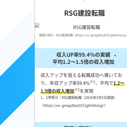
RSG建設転職
画像引用元：RSG建設転職（https://xn--gmqq38ad1f12g8nk0ol.jp
収入UP率99.4％の実績
*
平均1.2～1.5倍の収入増加
収入アップを狙える転職成功へ導いてお
※1
り、年収アップ率99.4%
、平均で
1.2〜
※2
1.5倍の収入増加
を実現
1、2参照元：RSG建設転職（2026年3月5日調査）
（https://xn--gmqq38ad1f12g8nk0ol.jp/）