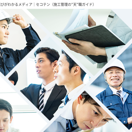
びがわかるメディア｜セコテン（施工管理の"天"職ガイド）